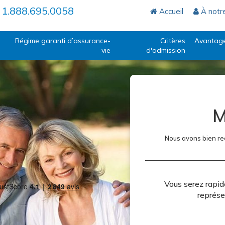
1.888.695.0058
Accueil
À notr
Régime garanti d’assurance-
Critères
Avantag
vie
d'admission
M
Nous avons bien re
Vous serez rapi
représe