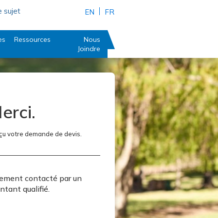
e sujet
EN
FR
es
Ressources
Nous
Joindre
erci.
çu votre demande de devis.
dement contacté par un
ntant qualifié.